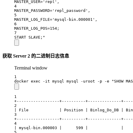
MASTER_USER='repl',
4
MASTER_PASSWORD='repl_password',
5
MASTER_LOG_FILE='mysql-bin.000001',
6
MASTER_LOG_POS=154;
7
START SLAVE;"
获取 Server 2 的二进制日志信息
Terminal window
1
docker
exec
-it
mysql
mysql
-uroot
-p
-e
"SHOW MAS
1
+------------------+----------+--------------+----
2
| File             | Position | Binlog_Do_DB | Bin
3
+------------------+----------+--------------+----
4
| mysql-bin.000003 |      599 |              |    
5