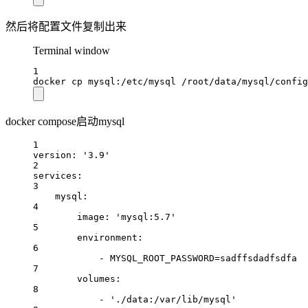
然后将配置文件复制出来
Terminal window
1
docker
cp
mysql:/etc/mysql
/root/data/mysql/config
docker compose启动mysql
1
version
: 
'3.9'
2
services
:
3
mysql
:
4
image
: 
'mysql:5.7'
5
environment
:
6
- 
MYSQL_ROOT_PASSWORD=sadffsdadfsdfa
7
volumes
:
8
- 
'./data:/var/lib/mysql'