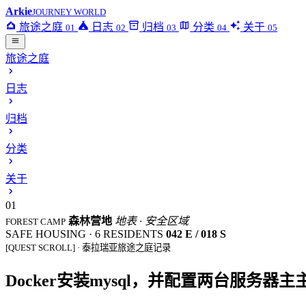
Arkie
JOURNEY WORLD
旅途之庭
日志
归档
分类
关于
01
02
03
04
05
旅途之庭
日志
归档
分类
关于
01
森林营地
地表 · 安全区域
FOREST CAMP
SAFE HOUSING · 6 RESIDENTS
042 E / 018 S
[QUEST SCROLL] · 泰拉瑞亚旅途之庭记录
Docker安装mysql，并配置两台服务器主