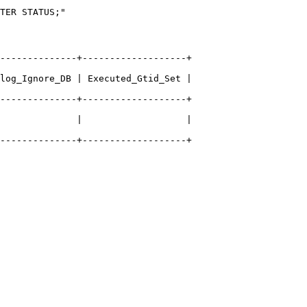
TER STATUS;"
--------------+-------------------+
log_Ignore_DB | Executed_Gtid_Set |
--------------+-------------------+
              |                   |
--------------+-------------------+