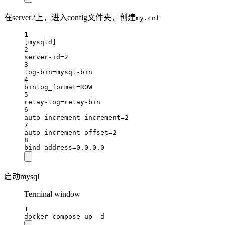
在server2上，进入config文件夹，创建
my.cnf
1
[mysqld]
2
server-id=2
3
log-bin=mysql-bin
4
binlog_format=ROW
5
relay-log=relay-bin
6
auto_increment_increment=2
7
auto_increment_offset=2
8
bind-address=0.0.0.0
启动mysql
Terminal window
1
docker
compose
up
-d