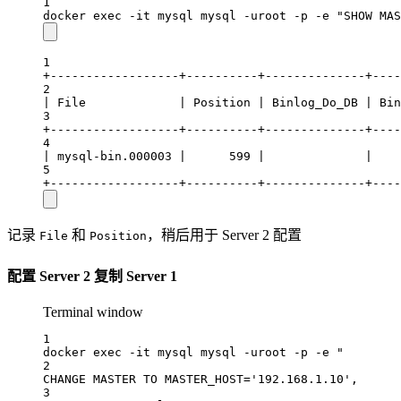
1
docker
exec
-it
mysql
mysql
-uroot
-p
-e
"SHOW MAS
1
+------------------+----------+--------------+----
2
| File             | Position | Binlog_Do_DB | Bin
3
+------------------+----------+--------------+----
4
| mysql-bin.000003 |      599 |              |    
5
+------------------+----------+--------------+----
记录
和
，稍后用于 Server 2 配置
File
Position
配置 Server 2 复制 Server 1
Terminal window
1
docker
exec
-it
mysql
mysql
-uroot
-p
-e
"
2
CHANGE MASTER TO MASTER_HOST='192.168.1.10',
3