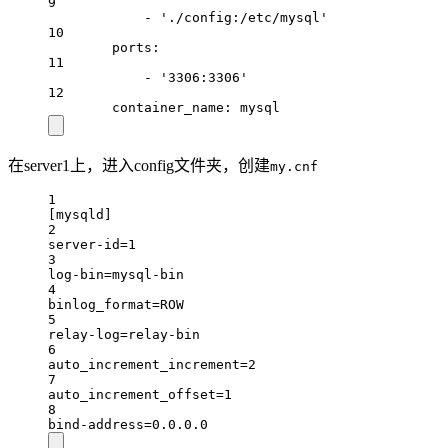
9
- 
'./config:/etc/mysql'
10
ports
:
11
- 
'3306:3306'
12
container_name
: 
mysql
在server1上，进入config文件夹，创建
my.cnf
1
[mysqld]
2
server-id=1
3
log-bin=mysql-bin
4
binlog_format=ROW
5
relay-log=relay-bin
6
auto_increment_increment=2
7
auto_increment_offset=1
8
bind-address=0.0.0.0