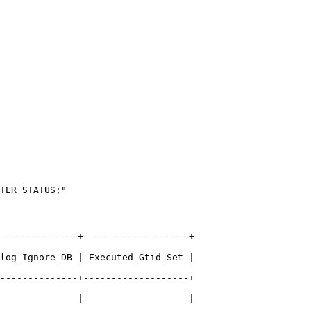
TER STATUS;"
--------------+-------------------+
log_Ignore_DB | Executed_Gtid_Set |
--------------+-------------------+
              |                   |